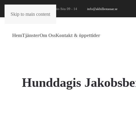
Måndag - Fredag: 06 - 18 | Lör-Sön 09 - 14
info@akhillestassar.se
Skip to main content
Hem
Tjänster
Om Oss
Kontakt & öppettider
Hunddagis Jakobsbe